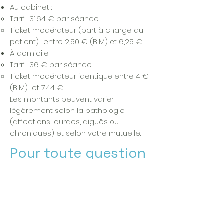
Au cabinet :
Tarif : 31.64 € par séance
Ticket modérateur (part à charge du
patient) : entre 2,50 € (BIM) et 6,25 €
À domicile :
Tarif : 36 € par séance
Ticket modérateur identique entre 4 €
(BIM) et 7.44 €
Les montants peuvent varier
légèrement selon la pathologie
(affections lourdes, aiguës ou
chroniques) et selon votre mutuelle.
Pour toute question
concernant les
tarifs :
N’hésitez pas à consulter le site
officiel de l’INAMI ou à vous référer à